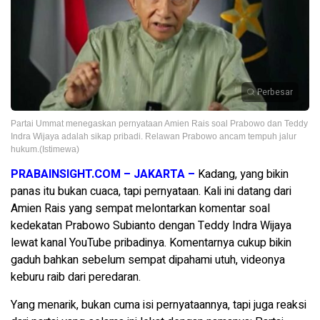
Perbesar
Partai Ummat menegaskan pernyataan Amien Rais soal Prabowo dan Teddy
Indra Wijaya adalah sikap pribadi. Relawan Prabowo ancam tempuh jalur
hukum.(Istimewa)
PRABAINSIGHT.COM – JAKARTA –
Kadang, yang bikin
panas itu bukan cuaca, tapi pernyataan. Kali ini datang dari
Amien Rais yang sempat melontarkan komentar soal
kedekatan Prabowo Subianto dengan Teddy Indra Wijaya
lewat kanal YouTube pribadinya. Komentarnya cukup bikin
gaduh bahkan sebelum sempat dipahami utuh, videonya
keburu raib dari peredaran.
Yang menarik, bukan cuma isi pernyataannya, tapi juga reaksi