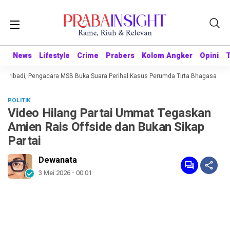
News
News
Lifestyle
Lifestyle
Crime
Crime
Prabers
Prabers
Kolom Angker
Kolom Angker
Opini
Opini
 Pribadi, Pengacara MSB Buka Suara Perihal Kasus Perumda Tirta Bhagasasi
POLITIK
Video Hilang Partai Ummat Tegaskan
Amien Rais Offside dan Bukan Sikap
Partai
Dewanata
3 Mei 2026 - 00:01