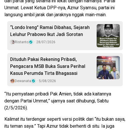
dari partai yang selama ini lekat dengan namanya: Partai
Ummat. Lewat Ketua DPP-nya, Aznur Syamsu, partai ini
langsung ambil jarak dan jaraknya nggak main-main.
“Londo Ireng” Ramai Dibahas, Sejarah
Leluhur Prabowo Ikut Jadi Sorotan
Ristanto
28/07/2026
Dituduh Pakai Rekening Pribadi,
Pengacara MSB Buka Suara Perihal
Kasus Perumda Tirta Bhagasasi
Dewanata
5/08/2026
“Itu pernyataan pribadi Pak Amien, tidak ada kaitannya
dengan Partai Ummat,” ujarnya saat dihubungi, Sabtu
(2/5/2026).
Kalimat itu terdengar seperti versi politik dari “itu bukan saya,
itu teman saya.” Tapi Aznur tidak berhenti di situ. Ia juga