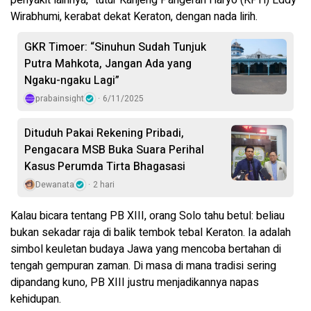
penyakit lainnya,” tutur Kanjeng Pangeran Haryo (KPH) Eddy
Wirabhumi, kerabat dekat Keraton, dengan nada lirih.
GKR Timoer: “Sinuhun Sudah Tunjuk
Putra Mahkota, Jangan Ada yang
Ngaku-ngaku Lagi”
prabainsight
6/11/2025
Dituduh Pakai Rekening Pribadi,
Pengacara MSB Buka Suara Perihal
Kasus Perumda Tirta Bhagasasi
Dewanata
2 hari
Kalau bicara tentang PB XIII, orang Solo tahu betul: beliau
bukan sekadar raja di balik tembok tebal Keraton. Ia adalah
simbol keuletan budaya Jawa yang mencoba bertahan di
tengah gempuran zaman. Di masa di mana tradisi sering
dipandang kuno, PB XIII justru menjadikannya napas
kehidupan.