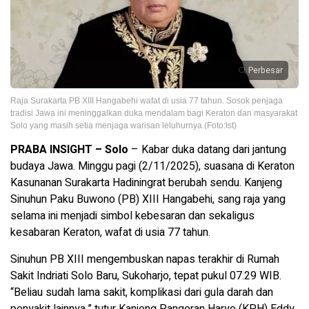
Perbesar
Raja Surakarta PB XIII Hangabehi wafat di usia 77 tahun. Sosok penjaga
tradisi Jawa ini meninggalkan duka mendalam bagi Keraton dan masyarakat
Solo yang masih setia menjaga warisan leluhurnya.(Foto:Ist)
PRABA INSIGHT – Solo
– Kabar duka datang dari jantung
budaya Jawa. Minggu pagi (2/11/2025), suasana di Keraton
Kasunanan Surakarta Hadiningrat berubah sendu. Kanjeng
Sinuhun Paku Buwono (PB) XIII Hangabehi, sang raja yang
selama ini menjadi simbol kebesaran dan sekaligus
kesabaran Keraton, wafat di usia 77 tahun.
Sinuhun PB XIII mengembuskan napas terakhir di Rumah
Sakit Indriati Solo Baru, Sukoharjo, tepat pukul 07.29 WIB.
“Beliau sudah lama sakit, komplikasi dari gula darah dan