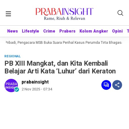
News
News
Lifestyle
Lifestyle
Crime
Crime
Prabers
Prabers
Kolom Angker
Kolom Angker
Opini
Opini
g Pribadi, Pengacara MSB Buka Suara Perihal Kasus Perumda Tirta Bhagasasi
REGIONAL
PB XIII Mangkat, dan Kita Kembali
Belajar Arti Kata ‘Luhur’ dari Keraton
prabainsight
2 Nov 2025 - 07:34