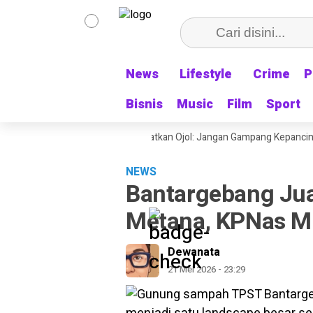
News
News
Lifestyle
Lifestyle
Crime
Crime
P
P
Bisnis
Bisnis
Music
Music
Film
Film
Sport
Sport
RI ke- 81 Sekjen PATRA Ingatkan Ojol: Jangan Gampang Kepancing, Hor
NEWS
Bantargebang Jua
Metana, KPNas Mi
Dewanata
21 Mei 2026 - 23:29