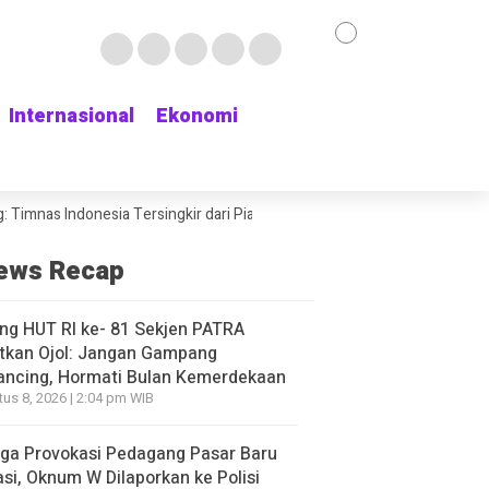
Internasional
Internasional
Ekonomi
Ekonomi
Indonesia Tersingkir dari Piala AFF 2026 usai Ditahan Singapura 1-1
ews Recap
ng HUT RI ke- 81 Sekjen PATRA
tkan Ojol: Jangan Gampang
ancing, Hormati Bulan Kemerdekaan
us 8, 2026 | 2:04 pm WIB
ga Provokasi Pedagang Pasar Baru
si, Oknum W Dilaporkan ke Polisi