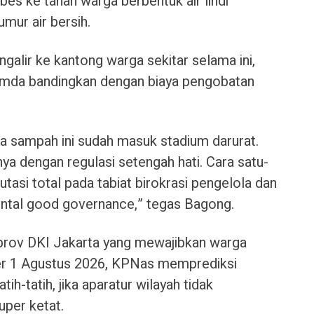
es ke tanah warga berbentuk air lindi
umur air bersih.
alir ke kantong warga sekitar selama ini,
 pemda bandingkan dengan biaya pengobatan
la sampah ini sudah masuk stadium darurat.
a dengan regulasi setengah hati. Cara satu-
asi total pada tabiat birokrasi pengelola dan
ntal good governance,” tegas Bagong.
rov DKI Jakarta yang mewajibkan warga
er 1 Agustus 2026, KPNas memprediksi
atih-tatih, jika aparatur wilayah tidak
per ketat.