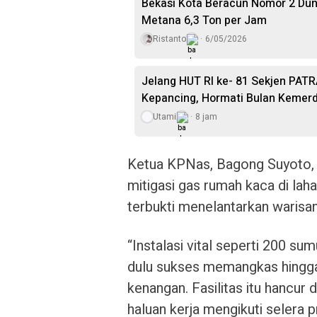
Bekasi Kota Beracun Nomor 2 Dun
Metana 6,3 Ton per Jam
Ristanto
6/05/2026
Jelang HUT RI ke- 81 Sekjen PAT
Kepancing, Hormati Bulan Kemer
Utami
8 jam
Ketua KPNas, Bagong Suyoto,
mitigasi gas rumah kaca di laha
terbukti menelantarkan warisan
“Instalasi vital seperti 200 
dulu sukses memangkas hingga 1
kenangan. Fasilitas itu hancur
haluan kerja mengikuti selera 