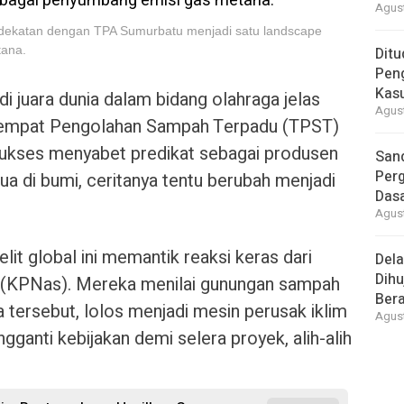
Agust
ekatan dengan TPA Sumurbatu menjadi satu landscape
tana.
Ditu
Pen
Kasu
i juara dunia dalam bidang olahraga jelas
Agust
empat Pengolahan Sampah Terpadu (TPST)
sukses menyabet predikat sebagai produsen
Sand
Perg
a di bumi, ceritanya tentu berubah menjadi
Dasa
Agust
lit global ini memantik reaksi keras dari
Del
Dihu
 (KPNas). Mereka menilai gunungan sampah
Bera
ta tersebut, lolos menjadi mesin perusak iklim
Agust
gganti kebijakan demi selera proyek, alih-alih