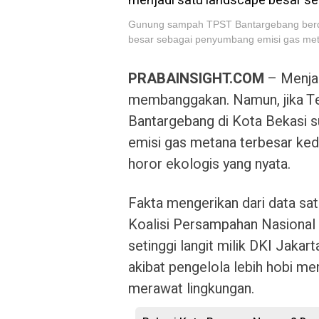
Gunung sampah TPST Bantargebang berd
besar sebagai penyumbang emisi gas me
PRABAINSIGHT.COM
– Menjad
membanggakan. Namun, jika T
Bantargebang di Kota Bekasi 
emisi gas metana terbesar kedu
horor ekologis yang nyata.
Fakta mengerikan dari data sate
Koalisi Persampahan Nasional
setinggi langit milik DKI Jakar
akibat pengelola lebih hobi men
merawat lingkungan.