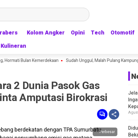
rabers
rabers
Kolom Angker
Kolom Angker
Opini
Opini
Tech
Tech
Otomotif
Otomotif
Kulineran
Kulineran
mati Bulan Kemerdekaan
Sudah Unggul, Malah Pulang Kampung: Timnas 
N
ra 2 Dunia Pasok Gas
Jela
nta Amputasi Birokrasi
Inga
Kep
Agust
Didu
Perbesar
Beka