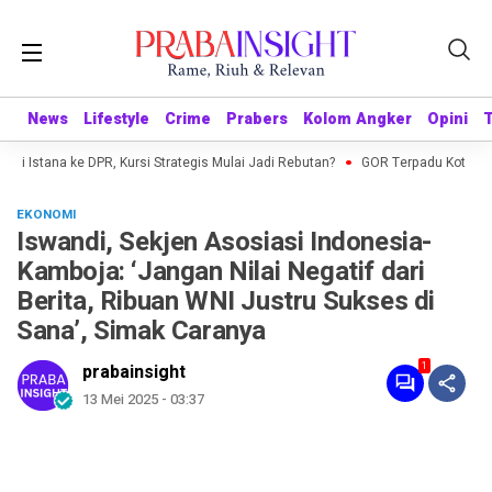
News
News
Lifestyle
Lifestyle
Crime
Crime
Prabers
Prabers
Kolom Angker
Kolom Angker
Opini
Opini
i Istana ke DPR, Kursi Strategis Mulai Jadi Rebutan?
GOR Terpadu Kota Beka
EKONOMI
Iswandi, Sekjen Asosiasi Indonesia-
Kamboja: ‘Jangan Nilai Negatif dari
Berita, Ribuan WNI Justru Sukses di
Sana’, Simak Caranya
1
prabainsight
13 Mei 2025 - 03:37