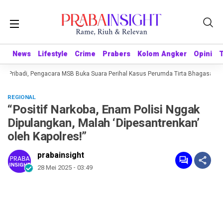
News
News
Lifestyle
Lifestyle
Crime
Crime
Prabers
Prabers
Kolom Angker
Kolom Angker
Opini
Opini
 Pribadi, Pengacara MSB Buka Suara Perihal Kasus Perumda Tirta Bhagasasi
REGIONAL
“Positif Narkoba, Enam Polisi Nggak
Dipulangkan, Malah ‘Dipesantrenkan’
oleh Kapolres!”
prabainsight
28 Mei 2025 - 03:49